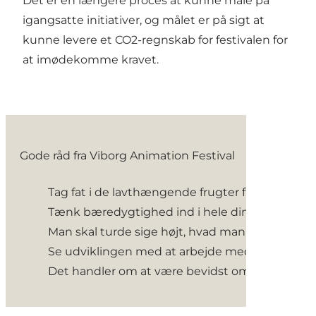
Det er en længere proces at kunne måle på
igangsatte initiativer, og målet er på sigt at
kunne levere et CO2-regnskab for festivalen for
at imødekomme kravet.
Gode råd fra Viborg Animation Festival
Tag fat i de lavthængende frugter f.eks. ved in
Tænk bæredygtighed ind i hele din værdikæde 
Man skal turde sige højt, hvad man gør af bære
Se udviklingen med at arbejde med bæredygtigh
Det handler om at være bevidst omkring ens udf