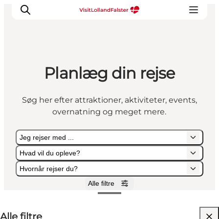
Planlæg din rejse
Oplevelser
I naturen
Søg her efter attraktioner, aktiviteter, events,
For børn
overnatning og meget mere.
Kultur
Gastronomi
Jeg rejser med ...
Planlæg din ferie
Hvad vil du opleve?
Hvornår rejser du?
Alle filtre
Jeg rejser med ...
Hvad vil du opleve?
Hvornår rejser du?
Alle filtre