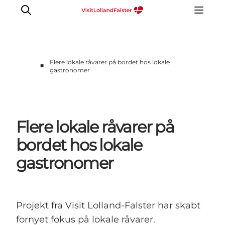
Flere lokale råvarer på bordet hos lokale
■
gastronomer
Oplevelser
I naturen
For børn
Flere lokale råvarer på
Kultur
bordet hos lokale
Gastronomi
Planlæg din ferie
gastronomer
Projekt fra Visit Lolland-Falster har skabt
fornyet fokus på lokale råvarer.