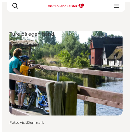
Ture på egen hånd
Oplevelser
I naturen
For børn
Kultur
Gastronomi
Planlæg din ferie
Foto
:
VisitDenmark