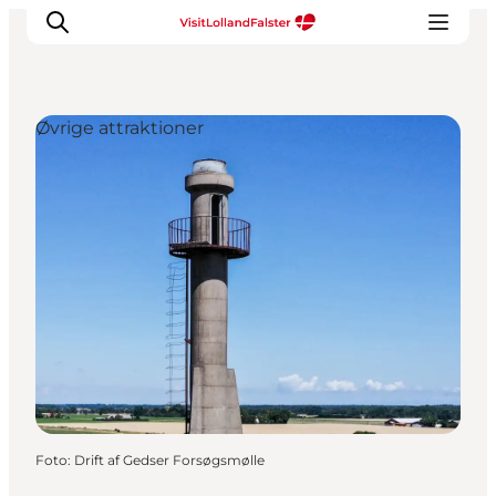
Øvrige attraktioner
Oplevelser
I naturen
For børn
Kultur
Gastronomi
Planlæg din ferie
Foto
:
Drift af Gedser Forsøgsmølle