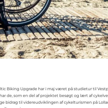
t Baltic Biking Upgrade har i maj været på studietur ti
har de, som en del af projektet besøgt og lært af cykelve
tige bidrag til videreudviklingen af cykelturismen på Lol