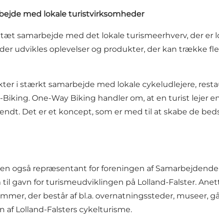
rbejde med lokale turistvirksomheder
t tæt samarbejde med det lokale turismeerhverv, der er 
r udvikles oplevelser og produkter, der kan trække fle
kter i stærkt samarbejde med lokale cykeludlejere, rest
g. One-Way Biking handler om, at en turist lejer en cyke
vendt. Det er et koncept, som er med til at skabe de beds
sen også repræsentant for foreningen af Samarbejdende 
 til gavn for turismeudviklingen på Lolland-Falster.
Anett
emmer, der består af bl.a. overnatningssteder,
museer, gå
af Lolland-Falsters cykelturisme.