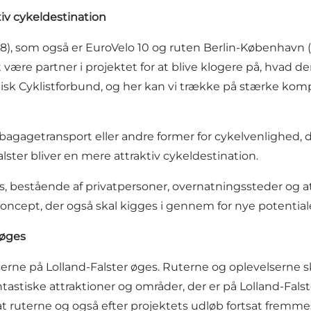
tiv cykeldestination
N8), som også er EuroVelo 10 og ruten Berlin-København (
at være partner i projektet for at blive klogere på, hvad d
k Cyklistforbund, og her kan vi trække på stærke kompet
d bagagetransport eller andre former for cykelvenlighe
lster bliver en mere attraktiv cykeldestination.
ds, bestående af privatpersoner, overnatningssteder og at
koncept, der også skal kigges i gennem for nye potential
 øges
rne på Lolland-Falster øges. Ruterne og oplevelserne ska
antastiske attraktioner og områder, der er på Lolland-Fals
at ruterne og også efter projektets udløb fortsat fremmes