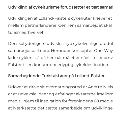
Udvikling af cykelturisme forudsætter et tæt sama
Udviklingen af Lolland-Falsters cykelruter kræver e
mellem partnerlandene. Gennem samarbejdet skal de
turismeerhvervet.
Der skal yderligere udvikles nye cykelvenlige produ
samarbejdspartnere. Herunder konceptet One-Way-Bikin
lader cyklen stå på her, når målet er nået – eller om
Falster til en konkurrencedygtig cykeldestination.
Samarbejdende Turistaktører på Lolland-Falster
Udover at drive sit overnatningssted er Anette Niel
er at udveksle
ideer og erfaringer aktørerne imellem
med til hjem til inspiration for foreningens 68 medl
at iværksætte det tætte samarbejde om udviklingen 