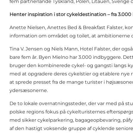
fem partnerlande Tyskland, Polen, Litauen, Sverige
Henter inspiration i stor cykeldestination – fra 3.00
Anette Nielsen, Anettes Bed & Breakfast Falster, ko
information om området og toilet, at ambitionerne o
Tina V. Jensen og Niels Mann, Hotel Falster, der og
bare fem år. Byen Mielno har 3.000 indbyggere. Dette 
bruger den kombinerede cykel- og gangsti langs kys
med at opgradere deres cykelstier og etablere nye 
at sprede presset fra de mange turister i højsæson
ydersæsonerne.
De to lokale overnatningssteder, der var med på st
polske regions fokus på cykelturisternes efterspørgse
med sikker cykelparkering, bagageopbevaring, påfyld
af den hastigt voksende gruppe af cyklende seniore