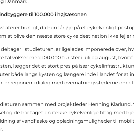
 og Danmark.
0 indbyggere til 100.000 i højsæsonen
nstaterer hurtigt, da hun får øje på et cykelvenligt pit
m at blive den næste store cykeldestination ikke fejler 
så deltager i studieturen, er ligeledes imponerede over,
tal vokser med 100.000 turister i juli og august, hvoraf 
ten, lægger det et stort pres på især cykelinfrastruktu
ruter både langs kysten og længere inde i landet for at
en, er regionen i dialog med overnatningsstederne om et
udieturen sammen med projektleder Henning Klarlund, Vis
l og de har taget en række cykelvenlige tiltag med hjem ti
ning af vandflaske og opladningsmuligheder til mobiltel
r.