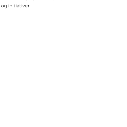
g initiativer.
Del dine øjeblikke