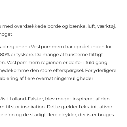
stop med overdækkede borde og bænke, luft, værktøj,
noget.
 hvad regionen i Vestpommern har opnået inden for
80% er tyskere. Da mange af turisterne flittigt
ren. Vestpommern regionen er derfor i fuld gang
 imødekomme den store efterspørgsel. For yderligere
ablering af flere overnatningsmuligheder i
it Lolland-Falster, blev meget inspireret af den
l stor inspiration. Dette gælder f.eks. initiativer
efon og de stadigt flere elcykler, der især bruges