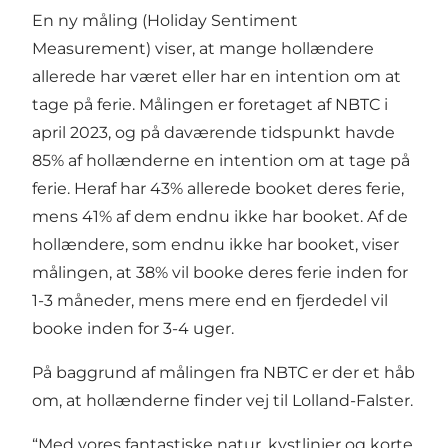
En ny måling (Holiday Sentiment
Measurement) viser, at mange hollændere
allerede har været eller har en intention om at
tage på ferie. Målingen er foretaget af NBTC i
april 2023, og på daværende tidspunkt havde
85% af hollænderne en intention om at tage på
ferie. Heraf har 43% allerede booket deres ferie,
mens 41% af dem endnu ikke har booket. Af de
hollændere, som endnu ikke har booket, viser
målingen, at 38% vil booke deres ferie inden for
1-3 måneder, mens mere end en fjerdedel vil
booke inden for 3-4 uger.
På baggrund af målingen fra NBTC er der et håb
om, at hollænderne finder vej til Lolland-Falster.
“Med vores fantastiske natur, kystlinjer og korte