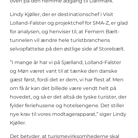
oven på den nemme adgang til Danmark.
Lindy Kjøller, der er destinationschef i Visit
Lolland-Falster og projektchef for SMA-Z, er glad
for analysen, og henviser til, at Femern Bælt-
tunnelen vil ændre hele turistbranchens
selvopfattelse på den østlige side af Storebælt.
”I mange år har vi på Sjælland, Lolland-Falster
og Møn været vant til at tænke den danske
gæst først, fordi det er dem, vi har flest af. Men
om få år kan det billede være vendt helt på
hovedet, og så er det altså de tyske turister, der
fylder feriehusene og hotelsengene. Det stiller
nye krav til vores modtagerapparat,” siger Lindy
Kjøller.
Det betyder, at turismevirksomhederne skal