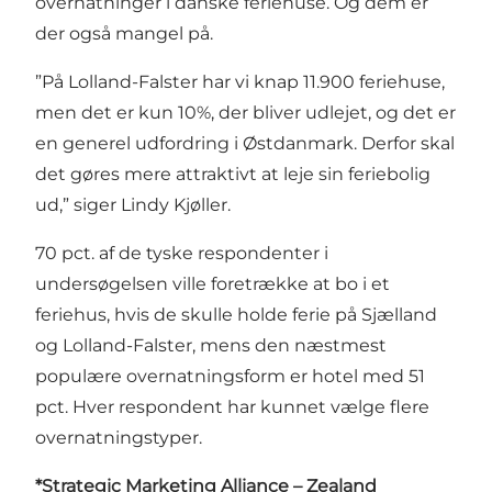
overnatninger i danske feriehuse. Og dem er
der også mangel på.
”På Lolland-Falster har vi knap 11.900 feriehuse,
men det er kun 10%, der bliver udlejet, og det er
en generel udfordring i Østdanmark. Derfor skal
det gøres mere attraktivt at leje sin feriebolig
ud,” siger Lindy Kjøller.
70 pct. af de tyske respondenter i
undersøgelsen ville foretrække at bo i et
feriehus, hvis de skulle holde ferie på Sjælland
og Lolland-Falster, mens den næstmest
populære overnatningsform er hotel med 51
pct. Hver respondent har kunnet vælge flere
overnatningstyper.
*Strategic Marketing Alliance – Zealand