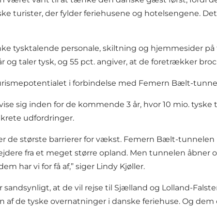
ke turister, der fylder feriehusene og hotelsengene. Det s
e tysktalende personale, skiltning og hjemmesider på ty
står og taler tysk, og 55 pct. angiver, at de foretrækker 
turismepotentialet i forbindelse med Femern Bælt-tunne
se sig inden for de kommende 3 år, hvor 10 mio. tyske tur
nkrete udfordringer.
t er de største barrierer for vækst. Femern Bælt-tunnel
rbejdere fra et meget større opland. Men tunnelen åbner
 har vi for få af,” siger Lindy Kjøller.
r sandsynligt, at de vil rejse til Sjælland og Lolland-Fal
elen af de tyske overnatninger i danske feriehuse. Og dem