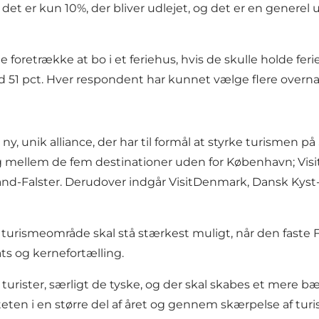
n det er kun 10%, der bliver udlejet, og det er en genere
e foretrække at bo i et feriehus, hvis de skulle holde fe
51 pct. Hver respondent har kunnet vælge flere overna
ny, unik alliance, der har til formål at styrke turismen p
mellem de fem destinationer uden for København; Visit 
lland-Falster. Derudover indgår VisitDenmark, Dansk Kys
m turismeområde skal stå stærkest muligt, når den faste
s og kernefortælling.
e turister, særligt de tyske, og der skal skabes et mere 
teten i en større del af året og gennem skærpelse af 