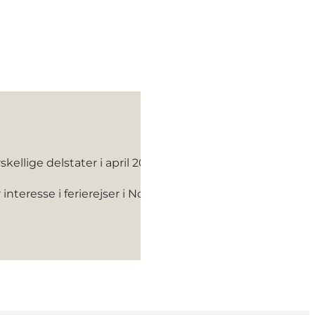
skellige delstater i april 2024.
teresse i ferierejser i Nordtyskland, Danmark, Norge ell