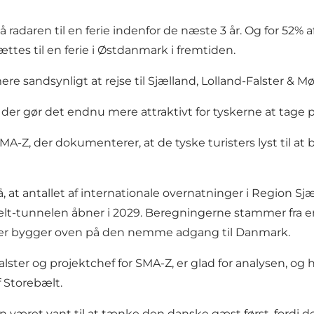
på radaren til en ferie indenfor de næste 3 år. Og for 52
ttes til en ferie i Østdanmark i fremtiden.
re sandsynligt at rejse til Sjælland, Lolland-Falster & 
r gør det endnu mere attraktivt for tyskerne at tage på 
 SMA-Z, der dokumenterer, at de tyske turisters lyst ti
t antallet af internationale overnatninger i Region Sjæ
t-tunnelen åbner i 2029. Beregningerne stammer fra en
 der bygger oven på den nemme adgang til Danmark.
-Falster og projektchef for SMA-Z, er glad for analysen, o
f Storebælt.
n været vant til at tænke den danske gæst først, fordi det