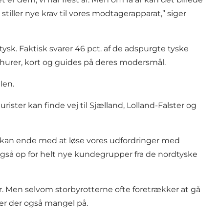
tiller nye krav til vores modtagerapparat,” siger
sk. Faktisk svarer 46 pct. af de adspurgte tyske
brochurer, kort og guides på deres modersmål.
len.
ister kan finde vej til Sjælland, Lolland-Falster og
en kan ende med at løse vores udfordringer med
 også op for helt nye kundegrupper fra de nordtyske
ster. Men selvom storbyrotterne ofte foretrækker at gå
 er der også mangel på.