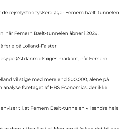
% af de rejselystne tyskere øger Femern bælt-tunnelen
Møn, når Femern Bælt-tunnelen åbner i 2029.
ferie på Lolland-Falster.
l at besøge Østdanmark øges markant, når Femern
lland vil stige med mere end 500.000, alene på
 analyse foretaget af HBS Economics, der ikke
g henviser til, at Femern Bælt-tunnelen vil ændre hele
 er dem, vi har flest af. Men om få år kan det billede