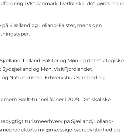
l udfordring i Østdanmark. Derfor skal det gøres mere
rie på Sjælland og Lolland-Falster, mens den
tningstyper.
å Sjælland, Lolland-Falster og Møn og det strategiske
Sydsjælland og Møn, VisitFjordlandet,
t- og Naturturisme, Erhvervshus Sjælland og
 Femern Bælt-tunnel åbner i 2029. Det skal ske
bæredygtigt turismeerhverv på Sjælland, Lolland-
turismeproduktets miljømæssige bæredygtighed og