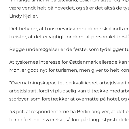
være vendt helt på hovedet, og så er det altså de tys
Lindy Kjøller.
Det betyder, at turismevirksomhederne skal indtænk
turister, at det er vigtigt for dem, at personalet for
Begge undersøgelser er de første, som tydeliggør 
At tyskernes interesse for Østdanmark allerede kan vi
Møn, er godt nyt for turismen, men giver to helt ko
”Overnatningskapacitet og kvalificeret arbejdskraf
arbejdskraft, fordi vi pludselig kan tiltrække meda
storbyer, som foretrækker at overnatte på hotel, og dem
43 pct. af respondenterne fra Berlin angiver, at det e
til ro på et hotelværelse, så foregår langt størsted