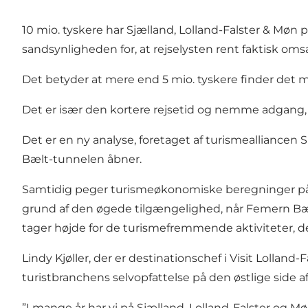
10 mio. tyskere har Sjælland, Lolland-Falster & Møn 
sandsynligheden for, at rejselysten rent faktisk omsæ
Det betyder at mere end 5 mio. tyskere finder det me
Det er især den kortere rejsetid og nemme adgang, de
Det er en ny analyse, foretaget af turismealliancen
Bælt-tunnelen åbner.
Samtidig peger turismeøkonomiske beregninger på, a
grund af den øgede tilgængelighed, når Femern Bæl
tager højde for de turismefremmende aktiviteter,
Lindy Kjøller, der er destinationschef i Visit Lolland
turistbranchens selvopfattelse på den østlige side a
”I mange år har vi på Sjælland, Lolland-Falster og Mø