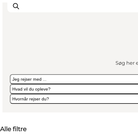
Oplevelser
I naturen
Søg her e
For børn
Kultur
Jeg rejser med ...
Gastronomi
Hvad vil du opleve?
Planlæg din ferie
Hvornår rejser du?
Jeg rejser med ...
Hvad vil du opleve?
Hvornår rejser du?
Alle filtre