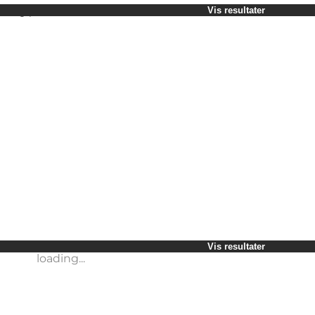
Vælg periode
Vis resultater
Børn
Venner
Min virksomhed
Min partner
loading...
Mig selv
Vis resultater
loading...
Vis resultater
loading...
Vis resultater
loading...