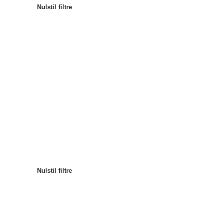
Nulstil filtre
Mest populære
Sortér efter
:
Nulstil filtre
Nulstil filtre
Nulstil filtre