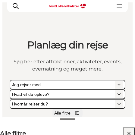
Planlæg din rejse
Oplevelser
I naturen
Søg her efter attraktioner, aktiviteter, events,
For børn
overnatning og meget mere.
Kultur
Gastronomi
Jeg rejser med ...
Planlæg din ferie
Hvad vil du opleve?
Hvornår rejser du?
Alle filtre
Jeg rejser med ...
Hvad vil du opleve?
Hvornår rejser du?
Alle filtre