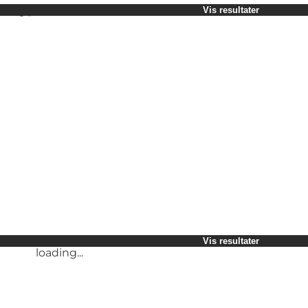
Vælg periode
Vis resultater
Børn
Venner
Min virksomhed
Min partner
loading...
Mig selv
Vis resultater
loading...
Vis resultater
loading...
Vis resultater
loading...