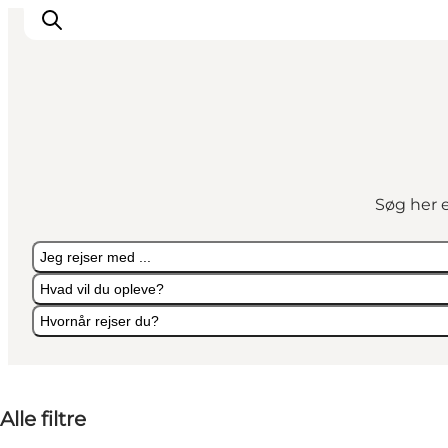
Oplevelser
I naturen
Søg her e
For børn
Kultur
Jeg rejser med ...
Gastronomi
Hvad vil du opleve?
Planlæg din ferie
Hvornår rejser du?
Jeg rejser med ...
Hvad vil du opleve?
Hvornår rejser du?
Alle filtre