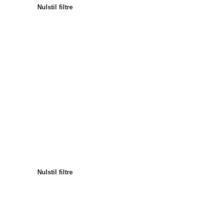
Nulstil filtre
Mest populære
Sortér efter
:
Nulstil filtre
Nulstil filtre
Nulstil filtre