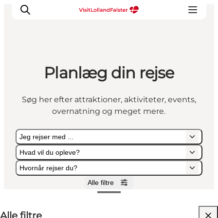
Planlæg din rejse
Oplevelser
I naturen
Søg her efter attraktioner, aktiviteter, events,
For børn
overnatning og meget mere.
Kultur
Gastronomi
Jeg rejser med ...
Planlæg din ferie
Hvad vil du opleve?
Hvornår rejser du?
Alle filtre
Jeg rejser med ...
Hvad vil du opleve?
Hvornår rejser du?
Alle filtre