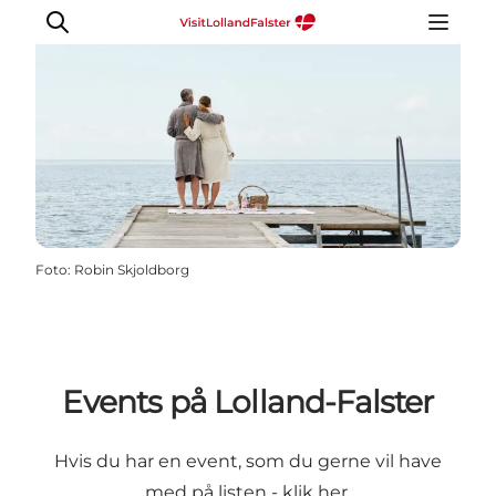
Oplevelser
I naturen
For børn
Foto
:
Robin Skjoldborg
Kultur
Gastronomi
Planlæg din ferie
Events på Lolland-Falster
Hvis du har en event, som du gerne vil have
med på listen -
klik
her
.