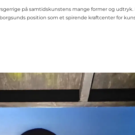
 er nysgerrige på samtidskunstens mange former og udt
orgsunds position som et spirende kraftcenter for kuns