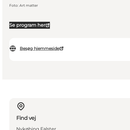
Foto
:
Art matter
Se program her
Besøg hjemmeside
Find vej
Nykøbing Falster