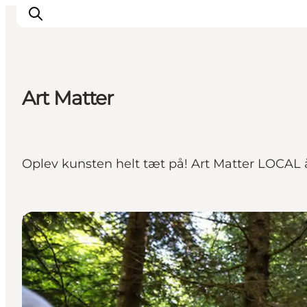
Art Matter
Oplevelser
I naturen
For børn
Oplev kunsten helt tæt på! Art Matter LOCAL å
Kultur
Gastronomi
Planlæg din ferie
Det sker