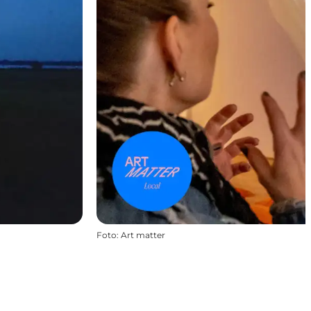
Foto
:
Art matter