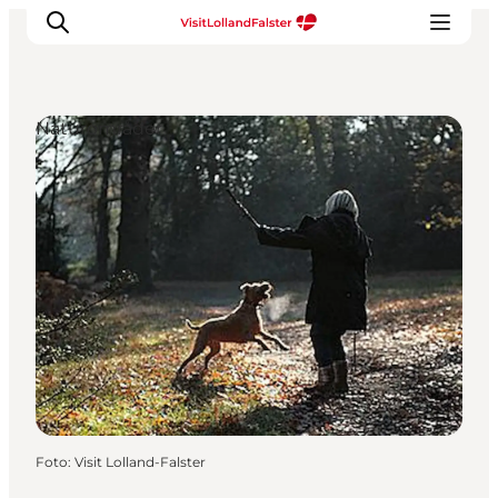
Naturområder
Oplevelser
I naturen
For børn
Kultur
Gastronomi
Planlæg din ferie
Foto
:
Visit Lolland-Falster