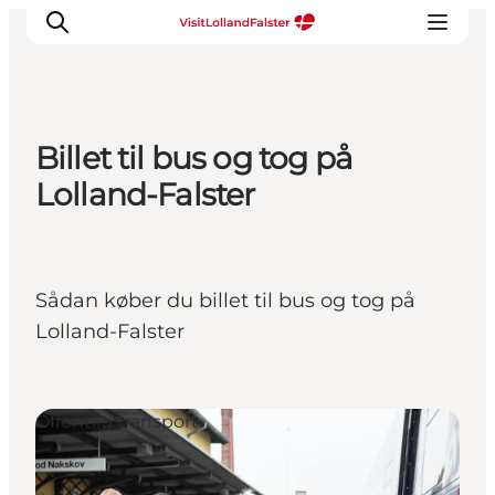
Billet til bus og tog på
Oplevelser
Lolland-Falster
I naturen
For børn
Kultur
Sådan køber du billet til bus og tog på
Gastronomi
Lolland-Falster
Planlæg din ferie
Offentlig transport