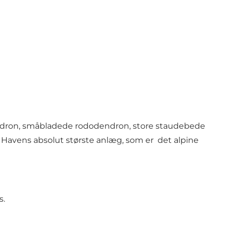
dendron, småbladede rododendron, store staudebede
af Havens absolut største anlæg, som er det alpine
s.