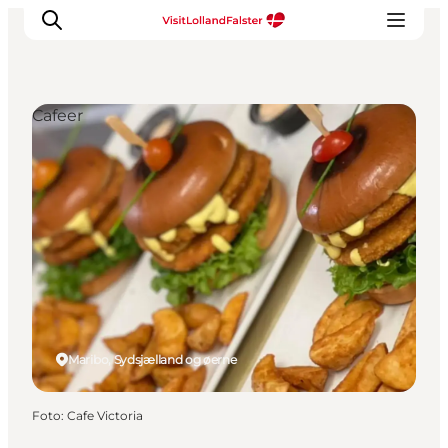
Cafeer
Oplevelser
I naturen
For børn
Kultur
Gastronomi
Planlæg din ferie
Maribo, Sydsjælland og øerne
Foto
:
Cafe Victoria