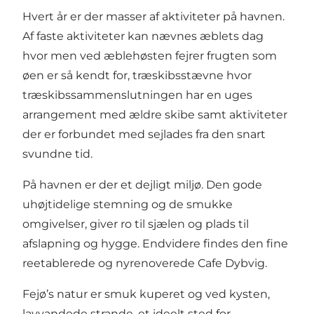
Hvert år er der masser af aktiviteter på havnen.
Af faste aktiviteter kan nævnes æblets dag
hvor men ved æblehøsten fejrer frugten som
øen er så kendt for, træskibsstævne hvor
træskibssammenslutningen har en uges
arrangement med ældre skibe samt aktiviteter
der er forbundet med sejlades fra den snart
svundne tid.
På havnen er der et dejligt miljø. Den gode
uhøjtidelige stemning og de smukke
omgivelser, giver ro til sjælen og plads til
afslapning og hygge. Endvidere findes den fine
reetablerede og nyrenoverede Cafe Dybvig.
Fejø’s natur er smuk kuperet og ved kysten,
lavvandede strande, et ideelt sted for