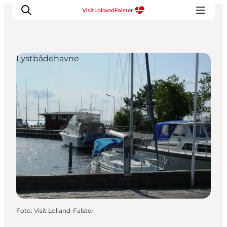
Lystbådehavne
Oplevelser
I naturen
For børn
Kultur
Gastronomi
Planlæg din ferie
Foto
:
Visit Lolland-Falster