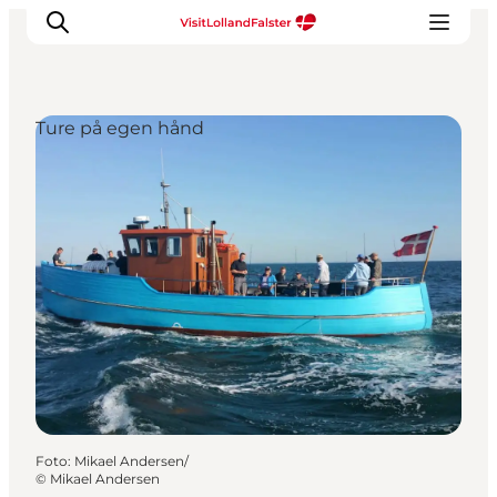
Ture på egen hånd
Oplevelser
I naturen
For børn
Kultur
Gastronomi
Planlæg din ferie
Foto
:
Mikael Andersen/
©
Mikael Andersen