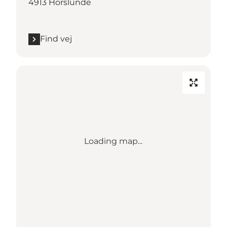
4913 Horslunde
Find vej
Loading map...