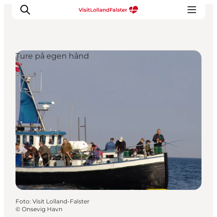
Ture på egen hånd
Oplevelser
I naturen
For børn
Kultur
Gastronomi
Planlæg din ferie
Foto
:
Visit Lolland-Falster
©
Onsevig Havn