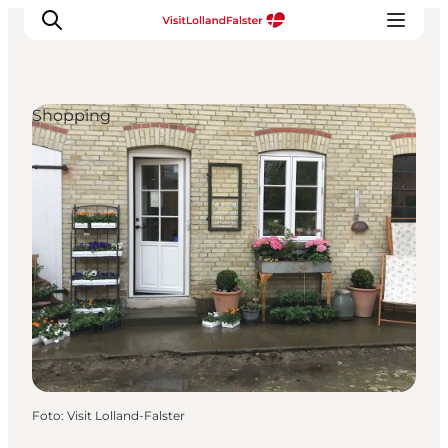
Shopping
Oplevelser
I naturen
For børn
Kultur
Gastronomi
Planlæg din ferie
Foto
:
Visit Lolland-Falster