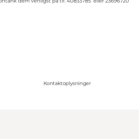
ontank dem venligst på tlf. 40833785 eller 23696720
Kontaktoplysninger