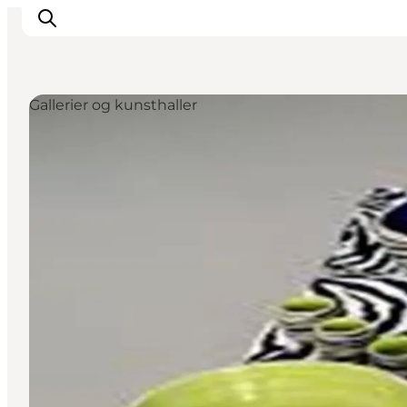
Gallerier og kunsthaller
Oplevelser
I naturen
For børn
Kultur
Gastronomi
Planlæg din ferie