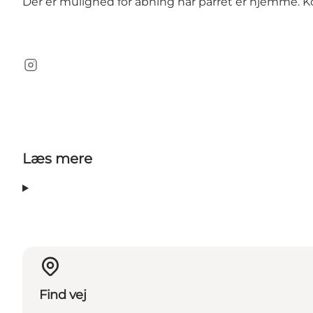
Der er mulighed for åbning når parret er hjemme. K
Instagram
Læs mere
Find vej