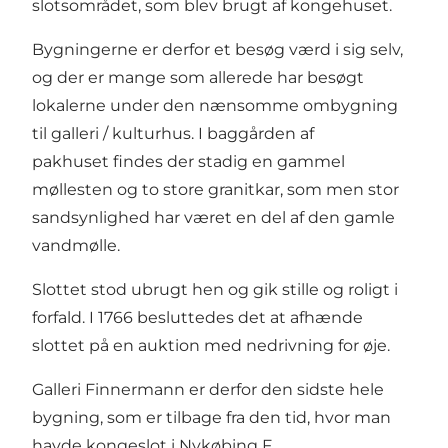
slotsområdet, som blev brugt af kongehuset.
Bygningerne er derfor et besøg værd i sig selv,
og der er mange som allerede har besøgt
lokalerne under den nænsomme ombygning
til galleri / kulturhus. I baggården af
pakhuset findes der stadig en gammel
møllesten og to store granitkar, som men stor
sandsynlighed har været en del af den gamle
vandmølle.
Slottet stod ubrugt hen og gik stille og roligt i
forfald. I 1766 besluttedes det at afhænde
slottet på en auktion med nedrivning for øje.
Galleri Finnermann er derfor den sidste hele
bygning, som er tilbage fra den tid, hvor man
havde kongeslot i Nykøbing F.