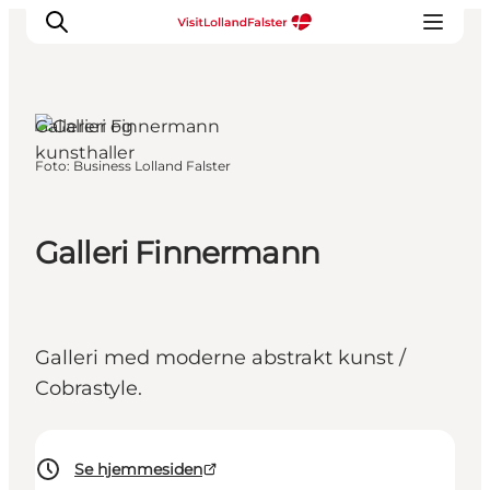
Gallerier og
kunsthaller
Foto
:
Business Lolland Falster
Oplevelser
I naturen
For børn
Galleri Finnermann
Kultur
Gastronomi
Planlæg din ferie
Galleri med moderne abstrakt kunst /
Cobrastyle.
Se hjemmesiden