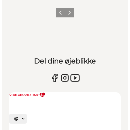
Forrige
Næste
Del dine øjeblikke
Vælg sprog