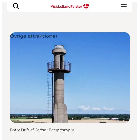
Øvrige attraktioner
Oplevelser
I naturen
For børn
Kultur
Gastronomi
Planlæg din ferie
Foto
:
Drift af Gedser Forsøgsmølle