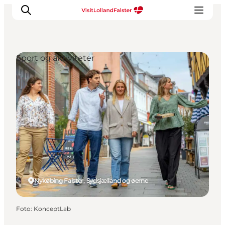
Sport og aktiviteter
Oplevelser
I naturen
For børn
Kultur
Gastronomi
Planlæg din ferie
Nykøbing Falster, Sydsjælland og øerne
Foto
:
KonceptLab