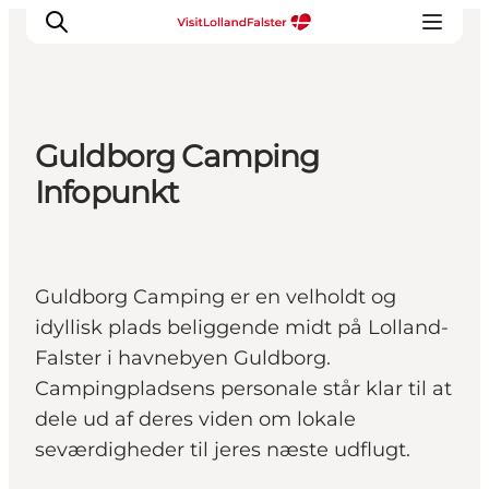
Guldborg Camping
Oplevelser
Infopunkt
I naturen
For børn
Kultur
Guldborg Camping er en velholdt og
Gastronomi
idyllisk plads beliggende midt på Lolland-
Planlæg din ferie
Falster i havnebyen Guldborg.
Campingpladsens personale står klar til at
dele ud af deres viden om lokale
seværdigheder til jeres næste udflugt.