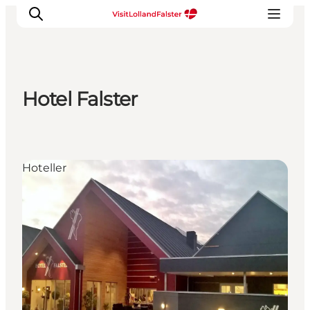
Hotel Falster
Oplevelser
I naturen
For børn
Hoteller
Kultur
Gastronomi
Planlæg din ferie