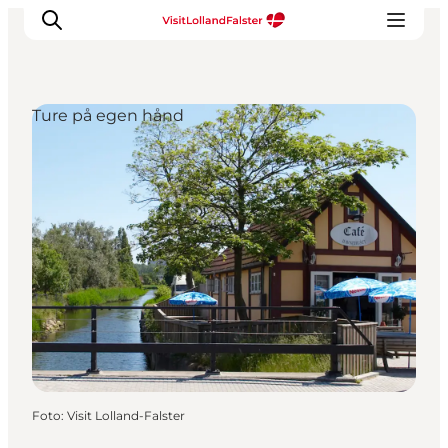
Ture på egen hånd
Oplevelser
I naturen
For børn
Kultur
Gastronomi
Planlæg din ferie
Foto
:
Visit Lolland-Falster