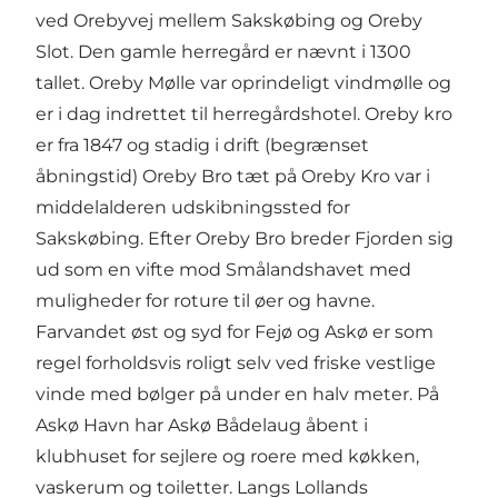
ved Orebyvej mellem Sakskøbing og Oreby
Slot. Den gamle herregård er nævnt i 1300
tallet. Oreby Mølle var oprindeligt vindmølle og
er i dag indrettet til herregårdshotel. Oreby kro
er fra 1847 og stadig i drift (begrænset
åbningstid) Oreby Bro tæt på Oreby Kro var i
middelalderen udskibningssted for
Sakskøbing. Efter Oreby Bro breder Fjorden sig
ud som en vifte mod Smålandshavet med
muligheder for roture til øer og havne.
Farvandet øst og syd for Fejø og Askø er som
regel forholdsvis roligt selv ved friske vestlige
vinde med bølger på under en halv meter. På
Askø Havn har Askø Bådelaug åbent i
klubhuset for sejlere og roere med køkken,
vaskerum og toiletter. Langs Lollands