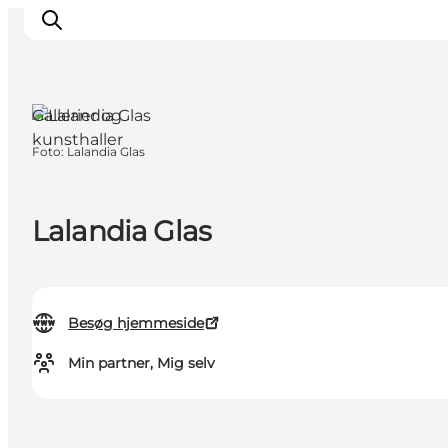
Gallerier og
kunsthaller
Foto
:
Lalandia Glas
Oplevelser
I naturen
For børn
Lalandia Glas
Kultur
Gastronomi
Planlæg din ferie
Besøg hjemmeside
Min partner, Mig selv