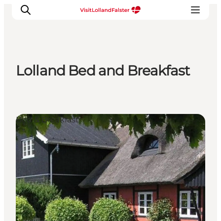
Lolland Bed and Breakfast
Oplevelser
I naturen
For børn
Bed & Breakfast
Kultur
Gastronomi
Planlæg din ferie