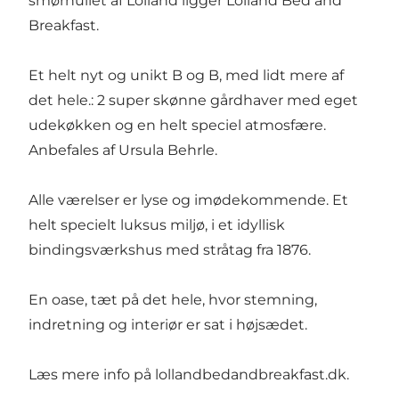
smørhullet af Lolland ligger Lolland Bed and
Breakfast.
Et helt nyt og unikt B og B, med lidt mere af
det hele.: 2 super skønne gårdhaver med eget
udekøkken og en helt speciel atmosfære.
Anbefales af Ursula Behrle.
Alle værelser er lyse og imødekommende. Et
helt specielt luksus miljø, i et idyllisk
bindingsværkshus med stråtag fra 1876.
En oase, tæt på det hele, hvor stemning,
indretning og interiør er sat i højsædet.
Læs mere info på
lollandbedandbreakfast.dk
.