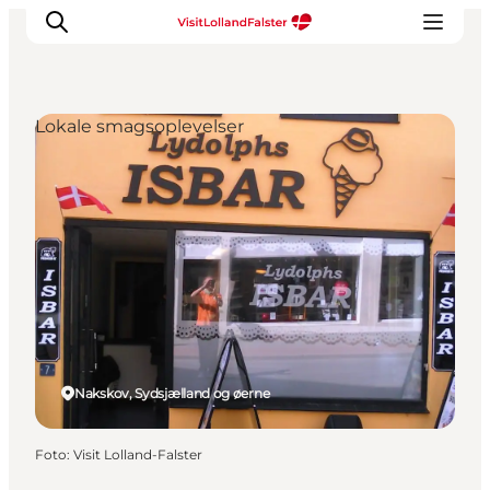
Lokale smagsoplevelser
Oplevelser
I naturen
For børn
Kultur
Gastronomi
Planlæg din ferie
Nakskov, Sydsjælland og øerne
Foto
:
Visit Lolland-Falster