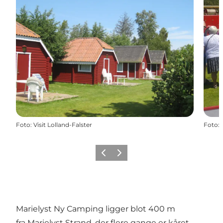
Foto
:
Visit Lolland-Falster
Foto
:
Forrige
Næste
Marielyst Ny Camping ligger blot 400 m
fra Marielyst Strand, der flere gange er kåret