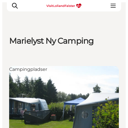
Marielyst Ny Camping
Oplevelser
I naturen
For børn
Campingpladser
Kultur
Gastronomi
Planlæg din ferie