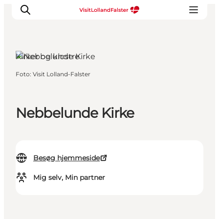
Kirker og klostre
Foto
:
Visit Lolland-Falster
Oplevelser
I naturen
For børn
Nebbelunde Kirke
Kultur
Gastronomi
Planlæg din ferie
Besøg hjemmeside
Mig selv, Min partner