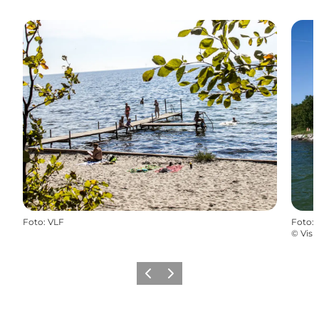
Foto
:
VLF
Foto
:
©
Visi
Forrige
Næste