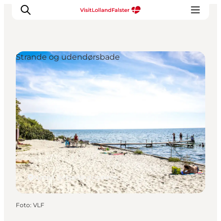
Strande og udendørsbade
Oplevelser
I naturen
For børn
Kultur
Gastronomi
Planlæg din ferie
Nysted, Sydsjælland og øerne
Foto
:
VLF