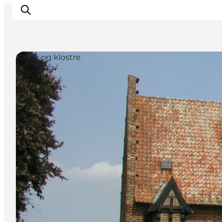
Kirker og klostre
Oplevelser
I naturen
For børn
Kultur
Gastronomi
Planlæg din ferie