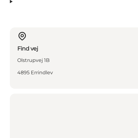
Find vej
Olstrupvej 1B
4895 Errindlev