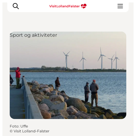
Sport og aktiviteter
Oplevelser
I naturen
For børn
Kultur
Gastronomi
Planlæg din ferie
Foto
:
Uffe
©
Visit Lolland-Falster