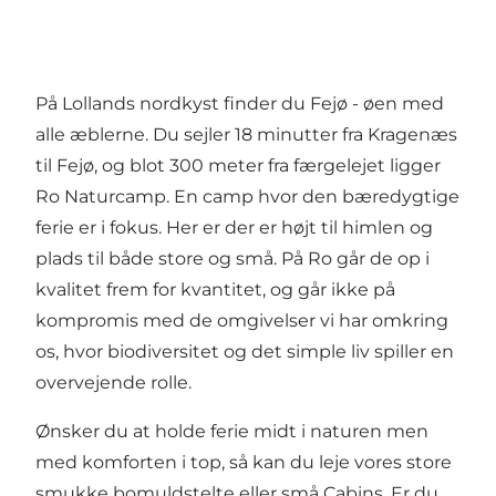
På Lollands nordkyst finder du Fejø - øen med
alle æblerne. Du sejler 18 minutter fra Kragenæs
til Fejø, og blot 300 meter fra færgelejet ligger
Ro Naturcamp. En camp hvor den bæredygtige
ferie er i fokus. Her er der er højt til himlen og
plads til både store og små. På Ro går de op i
kvalitet frem for kvantitet, og går ikke på
kompromis med de omgivelser vi har omkring
os, hvor biodiversitet og det simple liv spiller en
overvejende rolle.
Ønsker du at holde ferie midt i naturen men
med komforten i top, så kan du leje vores store
smukke bomuldstelte eller små Cabins. Er du