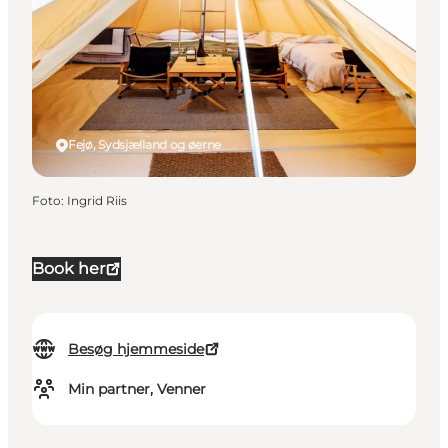
Fejø, Sydsjælland og øerne
Foto
:
Ingrid Riis
Book her
Besøg hjemmeside
Min partner, Venner