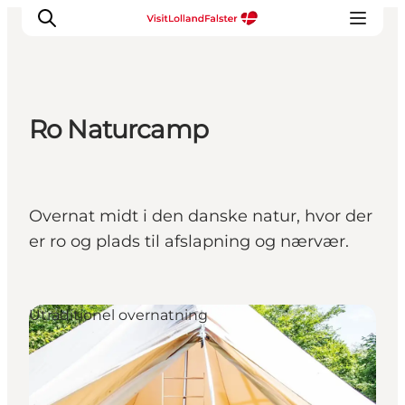
Ro Naturcamp
Oplevelser
I naturen
For børn
Overnat midt i den danske natur, hvor der
Kultur
er ro og plads til afslapning og nærvær.
Gastronomi
Planlæg din ferie
Utraditionel overnatning