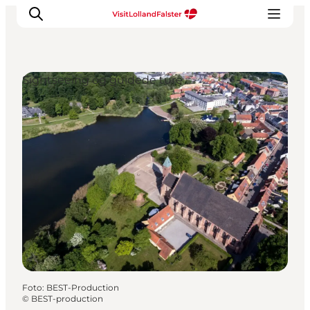
Sightseeing og guidede ture
Oplevelser
I naturen
For børn
Kultur
Gastronomi
Planlæg din ferie
Foto
:
BEST-Production
©
BEST-production