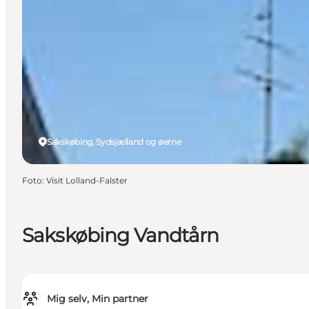
Sakskøbing, Sydsjælland og øerne
Foto
:
Visit Lolland-Falster
Sakskøbing Vandtårn
Mig selv, Min partner