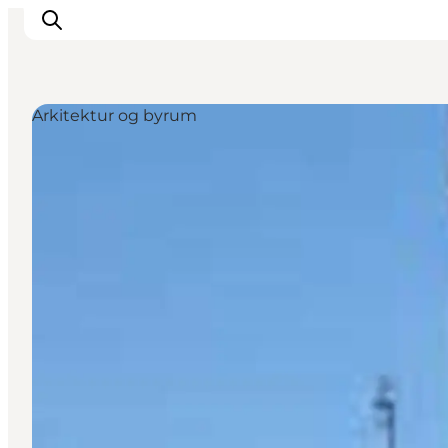
Arkitektur og byrum
Oplevelser
I naturen
For børn
Kultur
Gastronomi
Planlæg din ferie