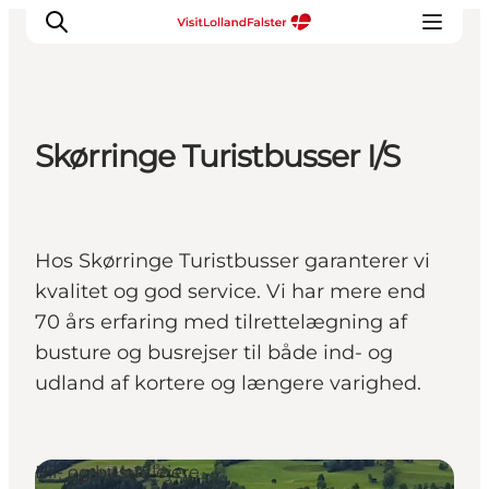
Skørringe Turistbusser I/S
Oplevelser
I naturen
For børn
Hos Skørringe Turistbusser garanterer vi
Kultur
kvalitet og god service. Vi har mere end
Gastronomi
70 års erfaring med tilrettelægning af
Planlæg din ferie
busture og busrejser til både ind- og
udland af kortere og længere varighed.
Bil- og busudlejere