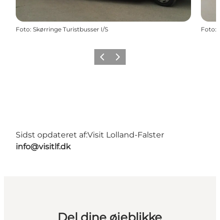
Foto
:
Skørringe Turistbusser I/S
Foto
:
Forrige
Næste
Sidst opdateret af:
Visit Lolland-Falster
info@visitlf.dk
Del dine øjeblikke