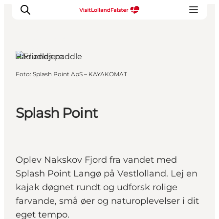
Nakskov,
Sydsjælland og
øerne
Bådudlejere
Foto
:
Splash Point ApS – KAYAKOMAT
Oplevelser
I naturen
For børn
Splash Point
Kultur
Gastronomi
Planlæg din ferie
Oplev Nakskov Fjord fra vandet med
Splash Point Langø på Vestlolland. Lej en
kajak døgnet rundt og udforsk rolige
farvande, små øer og naturoplevelser i dit
eget tempo.