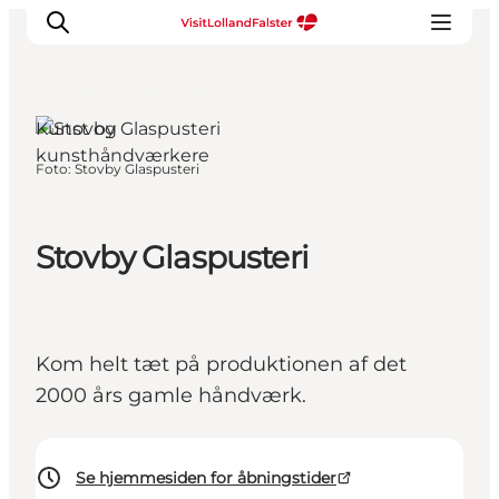
Marielyst, Sydsjælland
og øerne
Kunst og
kunsthåndværkere
Foto
:
Stovby Glaspusteri
Oplevelser
I naturen
For børn
Stovby Glaspusteri
Kultur
Gastronomi
Planlæg din ferie
Kom helt tæt på produktionen af det
2000 års gamle håndværk.
Se hjemmesiden for åbningstider