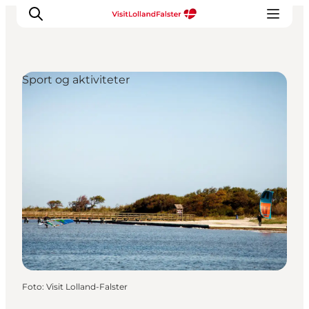
Sport og aktiviteter
Oplevelser
I naturen
For børn
Kultur
Gastronomi
Planlæg din ferie
Foto
:
Visit Lolland-Falster