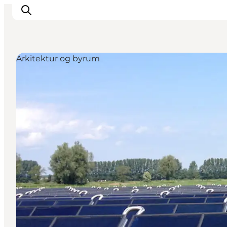
Arkitektur og byrum
Oplevelser
I naturen
For børn
Kultur
Gastronomi
Planlæg din ferie