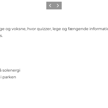
Forrige
Næste
unge og voksne, hvor quizzer, lege og fængende informati
s.
 solenergi
 i parken