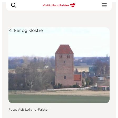
Kirker og klostre
Oplevelser
I naturen
For børn
Kultur
Gastronomi
Planlæg din ferie
Foto
:
Visit Lolland-Falster