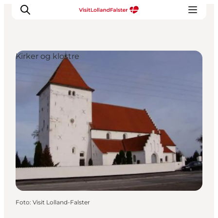
Kirker og klostre
Oplevelser
I naturen
For børn
Kultur
Gastronomi
Planlæg din ferie
Foto
:
Visit Lolland-Falster