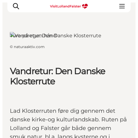
Ture på egen hånd
©
naturaaktiv.com
Oplevelser
I naturen
For børn
Vandretur: Den Danske
Kultur
Klosterrute
Gastronomi
Planlæg din ferie
Lad Klosterruten føre dig gennem det
danske kirke-og kulturlandskab. Ruten på
Lolland og Falster går både gennem
smuk natur, bl.a. langs kysterne og i