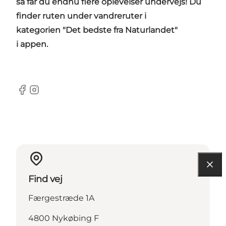
så får du endnu flere oplevelser undervejs! Du
finder ruten under vandreruter i
kategorien
"Det bedste fra Naturlandet"
i appen.
Facebook
Instagram
Find vej
Færgestræde 1A
4800 Nykøbing F