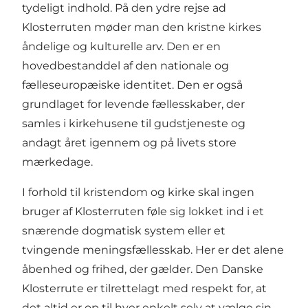
tydeligt indhold. På den ydre rejse ad
Klosterruten møder man den kristne kirkes
åndelige og kulturelle arv. Den er en
hovedbestanddel af den nationale og
fælleseuropæiske identitet. Den er også
grundlaget for levende fællesskaber, der
samles i kirkehusene til gudstjeneste og
andagt året igennem og på livets store
mærkedage.
I forhold til kristendom og kirke skal ingen
bruger af Klosterruten føle sig lokket ind i et
snærende dogmatisk system eller et
tvingende meningsfællesskab. Her er det alene
åbenhed og frihed, der gælder. Den Danske
Klosterrute er tilrettelagt med respekt for, at
det altid er op til hver enkelt selv at vælge sin