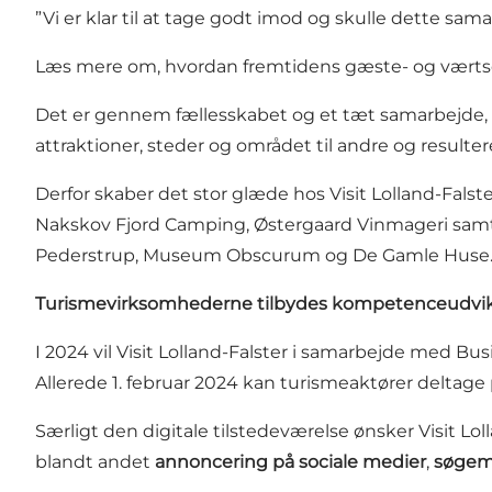
”Vi er klar til at tage godt imod og skulle dette sam
Læs mere om, hvordan fremtidens gæste- og værtserv
Det er gennem fællesskabet og et tæt samarbejde, 
attraktioner, steder og området til andre og result
Derfor skaber det stor glæde hos Visit Lolland-Falst
Nakskov Fjord Camping, Østergaard Vinmageri samt 
Pederstrup, Museum Obscurum og De Gamle Huse
Turismevirksomhederne tilbydes kompetenceudvikl
I 2024 vil Visit Lolland-Falster i samarbejde med B
Allerede 1. februar 2024 kan turismeaktører
deltage
Særligt den digitale tilstedeværelse ønsker Visit L
blandt andet
annoncering på sociale medier
,
søgem