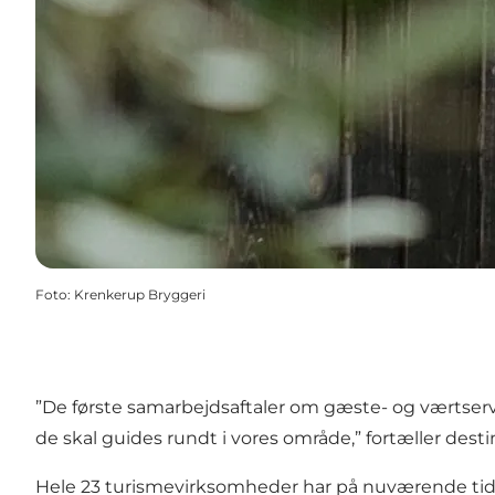
Foto
:
Krenkerup Bryggeri
”De første samarbejdsaftaler om gæste- og værtservic
de skal guides rundt i vores område,” fortæller destin
Hele 23 turismevirksomheder har på nuværende tidspu