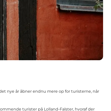
det nye år åbner endnu mere op for turisterne, når
ommende turister på Lolland-Falster, hvoraf der