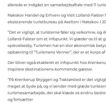
allerede er indgået en samarbejdsaftale med 11
turi
Nakskov Handel og Erhverv og Visit Lolland-Falster 
eksisterende turistbureau på Axeltorv i Nakskov. I 2
”Det er vigtigt, at turisterne føler sig velkomne, o
Lolland-Falster om et infopunkt. Vi glæder os til at
oplevelsesby. Turismen har en stor økonomisk betydni
opbakning til ”Turismens Venner”, der er et korps af
Der bliver også etableret et infopunkt hos Krenkeru
inspirere destinationens kommende gæster.
”På Krenkerup Bryggeri og Traktørsted er det vigtigt 
meget at byde på, og vi sender med glæde turisterne 
turismesamarbejde, der skal klæde os endnu bedre p
og fortsætter