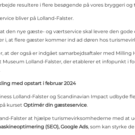
arbejde resultere i flere besøgende på vores bryggeri og t
ice bliver på Lolland-Falster.
at den nye gæste- og værtservice skal levere den gode
erer i, at flere gæster kommer ind ad døren hos turisme
er, at der også er indgået samarbejdsaftaler med Milling 
Museum Lolland-Falster, der etablerer et infopunkt i 
.
ing med opstart i februar 2024
usiness Lolland-Falster og Scandinavian Impact udbyde f
 på kurset
Optimér din gæsteservice
.
olland-Falster at hjælpe turismevirksomhederne med at ud
askineoptimering (SEO),
Google Ads
, som kan styrke de