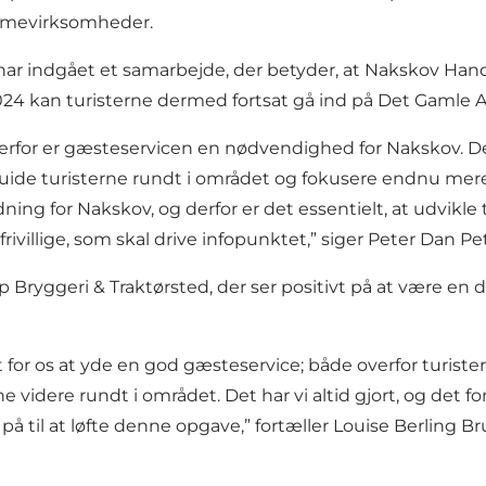
smevirksomheder.
har indgået et samarbejde, der betyder, at Nakskov Hand
024 kan turisterne dermed fortsat gå ind på Det Gamle Apo
g derfor er gæsteservicen en nødvendighed for Nakskov. D
 guide turisterne rundt i området og fokusere endnu mere 
ng for Nakskov, og derfor er det essentielt, at udvikle 
 frivillige, som skal drive infopunktet,” siger Peter Dan
p Bryggeri & Traktørsted, der ser positivt på at være en
for os at yde en god gæsteservice; både overfor turister 
videre rundt i området. Det har vi altid gjort, og det fo
å til at løfte denne opgave,” fortæller Louise Berling