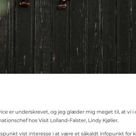
e er underskrevet, og jeg glæder mig meget til, at vi i 
ationschef hos Visit Lolland-Falster, Lindy Kjøller.
nkt vist interesse i at være et såkaldt infopunkt for k